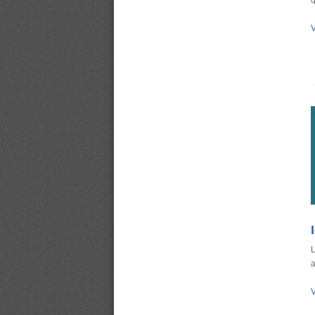
q
V
L
a
V