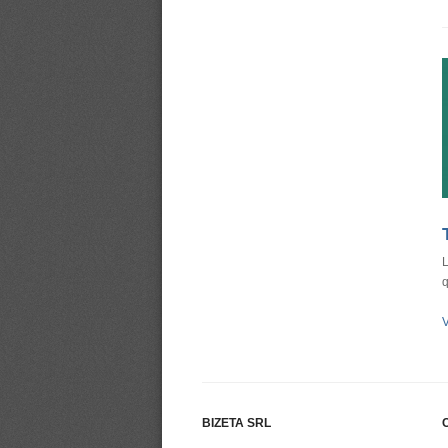
L
q
V
BIZETA SRL