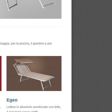
iaggia, per la piscina, il giardino e per
Egeo
,
Lettino in alluminio anodizzato con tetto,