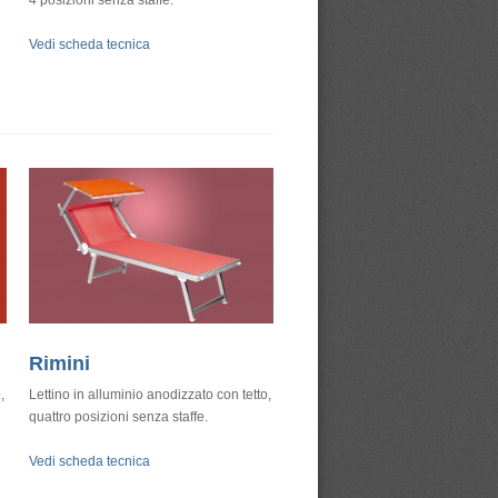
4 posizioni senza staffe.
Vedi scheda tecnica
Rimini
,
Lettino in alluminio anodizzato con tetto,
quattro posizioni senza staffe.
Vedi scheda tecnica