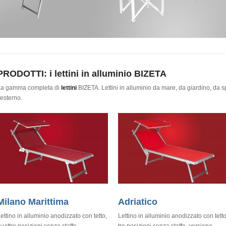
PRODOTTI: i lettini in alluminio
BIZETA
La gamma completa di
lettini
BIZETA. Lettini in alluminio da mare, da giardino, da sp
’esterno.
Milano Marittima
Adriatico
ettino in alluminio anodizzato con tetto,
Lettino in alluminio anodizzato con tetto